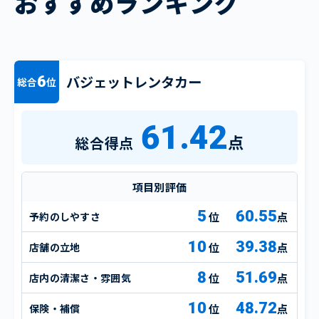
おすすめランキング
バジェットレンタカー
6
総合
位
61.42
点
総合得点
項目別評価
5
60.55
予約のしやすさ
点
10
39.38
店舗の立地
点
8
51.69
店内の清潔さ・雰囲気
点
10
48.72
保険・補償
点