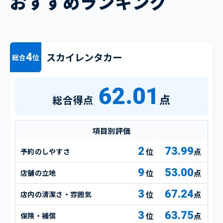
おすすめランキング
スカイレンタカー
4
総合
位
62.01
点
総合得点
項目別評価
2
73.99
予約のしやすさ
点
9
53.00
店舗の立地
点
3
67.24
店内の清潔さ・雰囲気
点
3
63.75
保険・補償
点