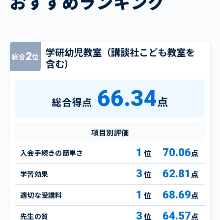
おすすめランキング
学研幼児教室（講談社こども教室を
2
総合
位
含む）
66.34
点
総合得点
項目別評価
1
70.06
入会手続きの簡単さ
点
3
62.81
学習効果
点
1
68.69
適切な受講料
点
3
64.57
先生の質
点