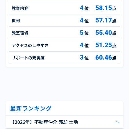
4
58.15
教育内容
点
4
57.17
教材
点
5
55.40
教室環境
点
4
51.25
アクセスのしやすさ
点
3
60.46
サポートの充実度
点
最新ランキング
【2026年】不動産仲介 売却 土地