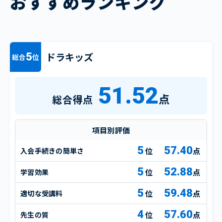
おすすめランキング
ドラキッズ
5
総合
位
51.52
点
総合得点
項目別評価
5
57.40
入会手続きの簡単さ
点
5
52.88
学習効果
点
5
59.48
適切な受講料
点
4
57.60
先生の質
点