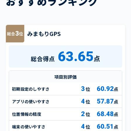
おすすめランキング
みまもりGPS
3
総合
位
63.65
点
総合得点
項目別評価
3
60.92
初期設定のしやすさ
点
4
57.87
アプリの使いやすさ
点
2
68.48
位置情報の精度
点
4
60.51
端末の使いやすさ
点