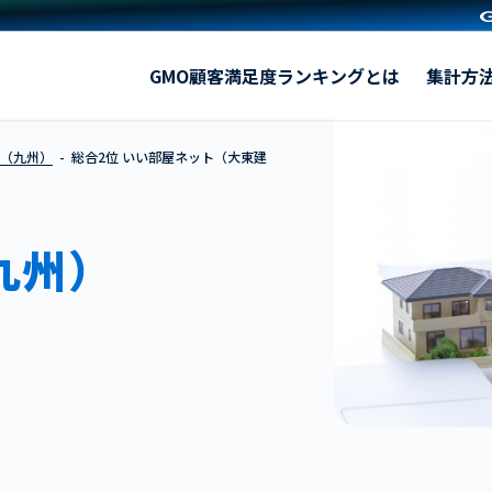
いい部屋ネット（大東建託）
GMO顧客満足度ランキングとは
集計方
貸（九州）
総合2位 いい部屋ネット（大東建
九州）