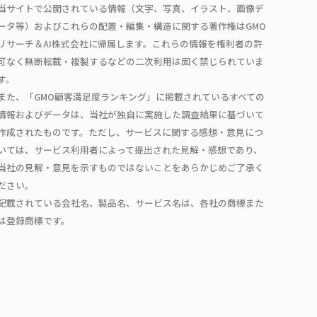
当サイトで公開されている情報（文字、写真、イラスト、画像デ
ータ等）およびこれらの配置・編集・構造に関する著作権はGMO
リサーチ＆AI株式会社に帰属します。これらの情報を権利者の許
可なく無断転載・複製するなどの二次利用は固く禁じられていま
す。
また、「GMO顧客満足度ランキング」に掲載されているすべての
情報およびデータは、当社が独自に実施した調査結果に基づいて
作成されたものです。ただし、サービスに関する感想・意見につ
いては、サービス利用者によって提出された見解・感想であり、
当社の見解・意見を示すものではないことをあらかじめご了承く
ださい。
記載されている会社名、製品名、サービス名は、各社の商標また
は登録商標です。