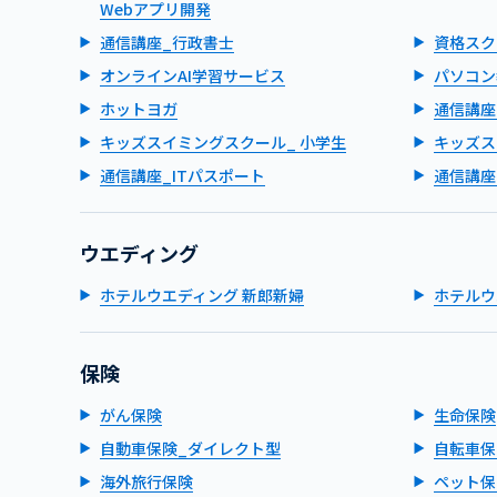
Webアプリ開発
通信講座_行政書士
資格スク
オンラインAI学習サービス
パソコン
ホットヨガ
通信講座
キッズスイミングスクール_ 小学生
キッズス
通信講座_ITパスポート
通信講座
ウエディング
ホテルウエディング 新郎新婦
ホテルウ
保険
がん保険
生命保険
自動車保険_ダイレクト型
自転車保
海外旅行保険
ペット保