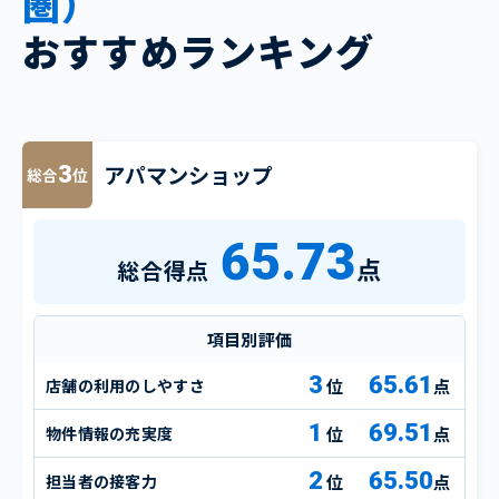
圏）
おすすめランキング
アパマンショップ
3
総合
位
65.73
点
総合得点
項目別評価
3
65.61
店舗の利用のしやすさ
点
1
69.51
物件情報の充実度
点
2
65.50
担当者の接客力
点