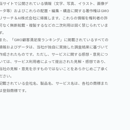
当サイトで公開されている情報（文字、写真、イラスト、画像デ
ータ等）およびこれらの配置・編集・構造に関する著作権はGMO
リサーチ＆AI株式会社に帰属します。これらの情報を権利者の許
可なく無断転載・複製するなどの二次利用は固く禁じられていま
す。
また、「GMO顧客満足度ランキング」に掲載されているすべての
情報およびデータは、当社が独自に実施した調査結果に基づいて
作成されたものです。ただし、サービスに関する感想・意見につ
いては、サービス利用者によって提出された見解・感想であり、
当社の見解・意見を示すものではないことをあらかじめご了承く
ださい。
記載されている会社名、製品名、サービス名は、各社の商標また
は登録商標です。