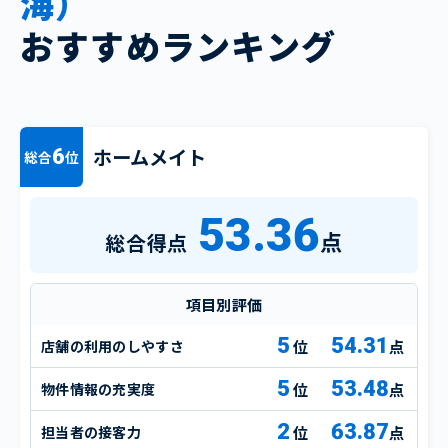
海）
おすすめランキング
ホームメイト
6
総合
位
53.36
点
総合得点
項目別評価
5
54.31
店舗の利用のしやすさ
点
5
53.48
物件情報の充実度
点
2
63.87
担当者の接客力
点