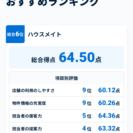
おすすめランキング
ハウスメイト
6
総合
位
64.50
点
総合得点
項目別評価
9
60.12
店舗の利用のしやすさ
点
9
60.26
物件情報の充実度
点
5
64.36
担当者の接客力
点
4
63.32
担当者の提案力
点