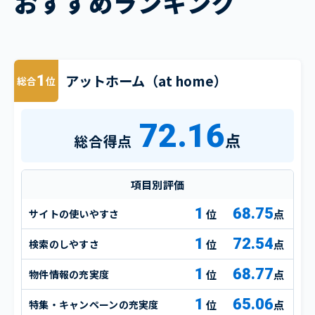
おすすめランキング
アットホーム（at home）
1
総合
位
72.16
点
総合得点
項目別評価
1
68.75
サイトの使いやすさ
点
1
72.54
検索のしやすさ
点
1
68.77
物件情報の充実度
点
1
65.06
特集・キャンペーンの充実度
点