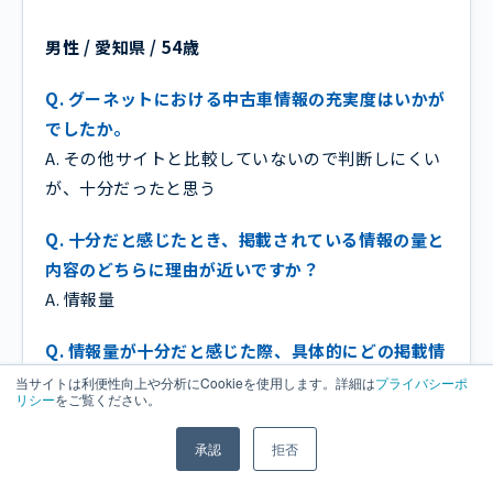
男性 / 愛知県 / 54歳
Q. グーネットにおける中古車情報の充実度はいかが
でしたか。
A. その他サイトと比較していないので判断しにくい
が、十分だったと思う
Q. 十分だと感じたとき、掲載されている情報の量と
内容のどちらに理由が近いですか？
A. 情報量
Q. 情報量が十分だと感じた際、具体的にどの掲載情
報（例：掲載台数・写真枚数・項目数）が理由にな
当サイトは利便性向上や分析にCookieを使用します。詳細は
プライバシーポ
リシー
をご覧ください。
りましたか？
A. 掲載台数と写真
承認
拒否
調査時期：2025年12月