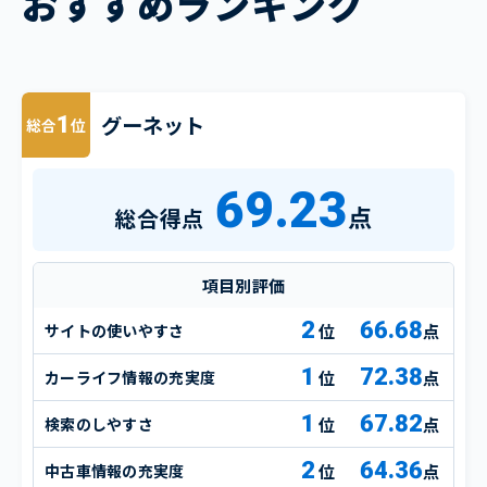
おすすめランキング
グーネット
1
総合
位
69.23
点
総合得点
項目別評価
2
66.68
サイトの使いやすさ
点
1
72.38
カーライフ情報の充実度
点
1
67.82
検索のしやすさ
点
2
64.36
中古車情報の充実度
点