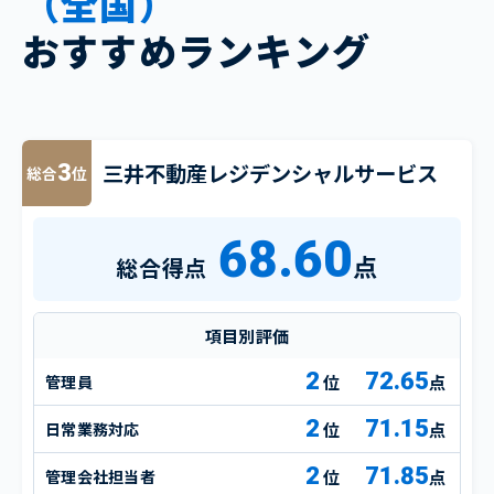
（全国）
おすすめランキング
三井不動産レジデンシャルサービス
3
総合
位
68.60
点
総合得点
項目別評価
2
72.65
管理員
点
2
71.15
日常業務対応
点
2
71.85
管理会社担当者
点