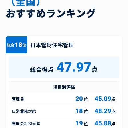
（全国）
おすすめランキング
日本管財住宅管理
18
総合
位
47.97
点
総合得点
項目別評価
20
45.09
管理員
点
18
48.29
日常業務対応
点
19
45.88
管理会社担当者
点