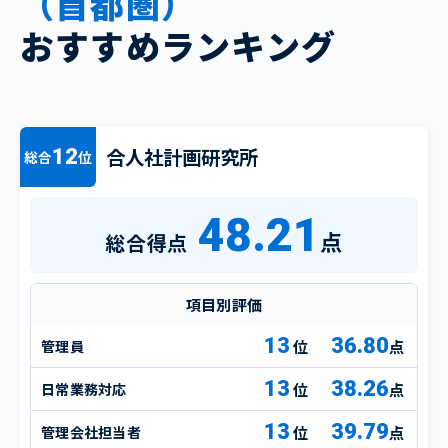
（首都圏）
おすすめランキング
合人社計画研究所
12
総合
位
48.21
点
総合得点
項目別評価
13
36.80
管理員
点
13
38.26
日常業務対応
点
13
39.79
管理会社担当者
点