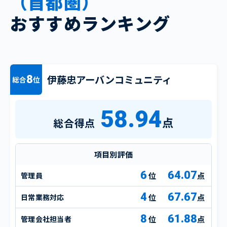
（首都圏）
おすすめランキング
伊藤忠アーバンコミュニティ
8
総合
位
58.94
点
総合得点
項目別評価
6
64.07
管理員
点
4
67.67
日常業務対応
点
8
61.88
管理会社担当者
点