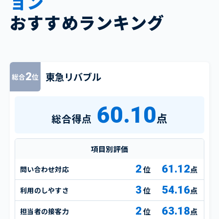
ョン
おすすめランキング
東急リバブル
2
総合
位
60.10
点
総合得点
項目別評価
2
61.12
問い合わせ対応
点
3
54.16
利用のしやすさ
点
2
63.18
担当者の接客力
点