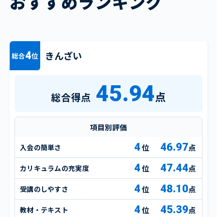
おすすめランキング
きんざい
4
総合
位
45.94
点
総合得点
項目別評価
4
46.97
入会の簡単さ
点
4
47.44
カリキュラムの充実度
点
4
48.10
受講のしやすさ
点
4
45.39
教材・テキスト
点