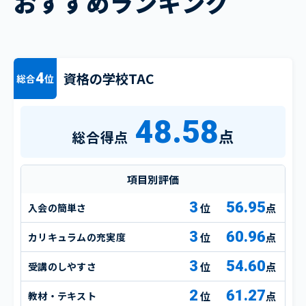
おすすめランキング
資格の学校TAC
4
総合
位
48.58
点
総合得点
項目別評価
3
56.95
入会の簡単さ
点
3
60.96
カリキュラムの充実度
点
3
54.60
受講のしやすさ
点
2
61.27
教材・テキスト
点