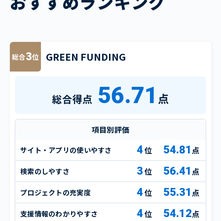
おすすめランキング
GREEN FUNDING
3
総合
位
56.71
点
総合得点
項目別評価
4
54.81
サイト・アプリの使いやすさ
点
3
56.41
検索のしやすさ
点
4
55.31
プロジェクトの充実度
点
4
54.12
支援情報のわかりやすさ
点