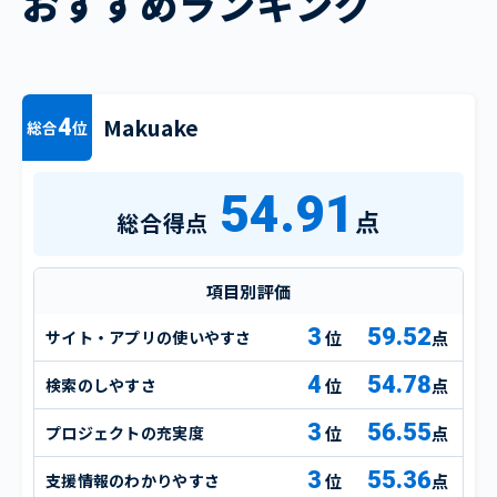
おすすめランキング
Makuake
4
総合
位
54.91
点
総合得点
項目別評価
3
59.52
サイト・アプリの使いやすさ
点
4
54.78
検索のしやすさ
点
3
56.55
プロジェクトの充実度
点
3
55.36
支援情報のわかりやすさ
点