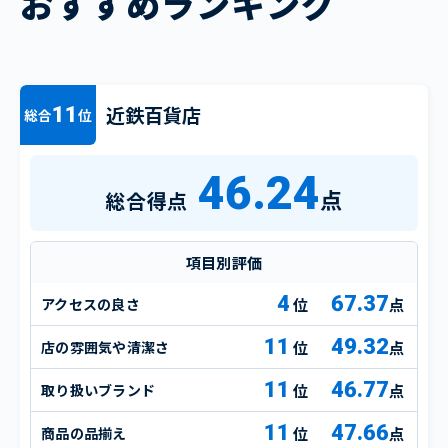
おすすめランキング
近鉄百貨店
11
総合
位
46.24
点
総合得点
項目別評価
4
67.37
アクセスの良さ
点
11
49.32
店の雰囲気や清潔さ
点
11
46.77
取り扱いブランド
点
11
47.66
商品の品揃え
点