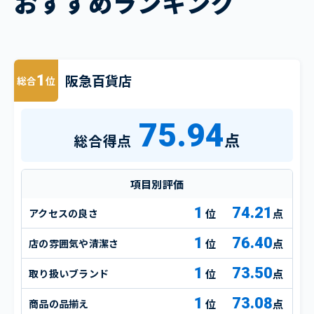
おすすめランキング
阪急百貨店
1
総合
位
75.94
点
総合得点
項目別評価
1
74.21
アクセスの良さ
点
1
76.40
店の雰囲気や清潔さ
点
1
73.50
取り扱いブランド
点
1
73.08
商品の品揃え
点