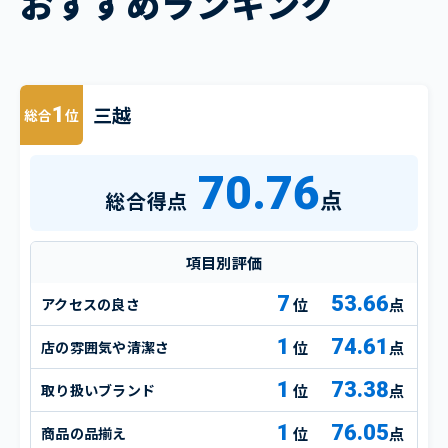
おすすめランキング
三越
1
総合
位
70.76
点
総合得点
項目別評価
7
53.66
アクセスの良さ
点
1
74.61
店の雰囲気や清潔さ
点
1
73.38
取り扱いブランド
点
1
76.05
商品の品揃え
点