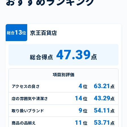
おすすめランキング
京王百貨店
13
総合
位
47.39
点
総合得点
項目別評価
4
63.21
アクセスの良さ
点
14
43.29
店の雰囲気や清潔さ
点
9
54.11
取り扱いブランド
点
11
53.71
商品の品揃え
点