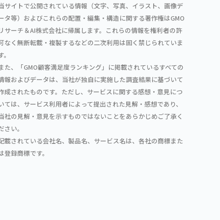
当サイトで公開されている情報（文字、写真、イラスト、画像デ
ータ等）およびこれらの配置・編集・構造に関する著作権はGMO
リサーチ＆AI株式会社に帰属します。これらの情報を権利者の許
可なく無断転載・複製するなどの二次利用は固く禁じられていま
す。
また、「GMO顧客満足度ランキング」に掲載されているすべての
情報およびデータは、当社が独自に実施した調査結果に基づいて
作成されたものです。ただし、サービスに関する感想・意見につ
いては、サービス利用者によって提出された見解・感想であり、
当社の見解・意見を示すものではないことをあらかじめご了承く
ださい。
記載されている会社名、製品名、サービス名は、各社の商標また
は登録商標です。