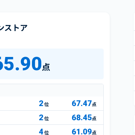
ンストア
65.90
点
2
67.47
点
2
68.45
点
4
61.09
点