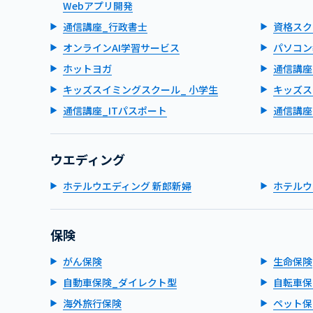
Webアプリ開発
通信講座_行政書士
資格スク
オンラインAI学習サービス
パソコン
ホットヨガ
通信講座
キッズスイミングスクール_ 小学生
キッズス
通信講座_ITパスポート
通信講座
ウエディング
ホテルウエディング 新郎新婦
ホテルウ
保険
がん保険
生命保険
自動車保険_ダイレクト型
自転車保
海外旅行保険
ペット保