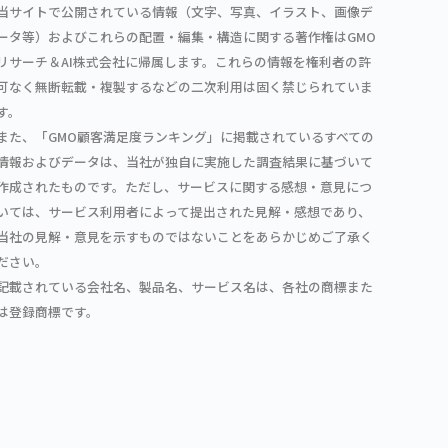
当サイトで公開されている情報（文字、写真、イラスト、画像デ
ータ等）およびこれらの配置・編集・構造に関する著作権はGMO
リサーチ＆AI株式会社に帰属します。これらの情報を権利者の許
可なく無断転載・複製するなどの二次利用は固く禁じられていま
す。
また、「GMO顧客満足度ランキング」に掲載されているすべての
情報およびデータは、当社が独自に実施した調査結果に基づいて
作成されたものです。ただし、サービスに関する感想・意見につ
いては、サービス利用者によって提出された見解・感想であり、
当社の見解・意見を示すものではないことをあらかじめご了承く
ださい。
記載されている会社名、製品名、サービス名は、各社の商標また
は登録商標です。