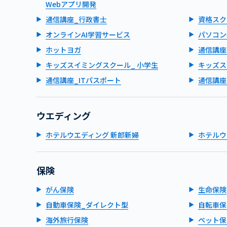
Webアプリ開発
通信講座_行政書士
資格スク
オンラインAI学習サービス
パソコン
ホットヨガ
通信講座
キッズスイミングスクール_ 小学生
キッズス
通信講座_ITパスポート
通信講座
ウエディング
ホテルウエディング 新郎新婦
ホテルウ
保険
がん保険
生命保険
自動車保険_ダイレクト型
自転車保
海外旅行保険
ペット保