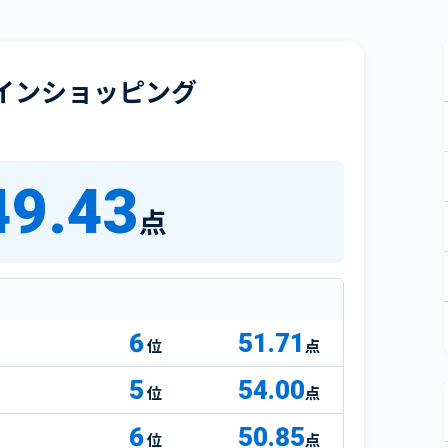
インショッピング
49.43
点
6
51.71
点
5
54.00
点
6
50.85
点