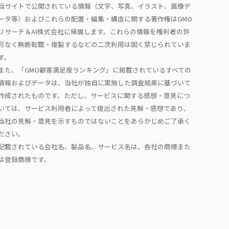
当サイトで公開されている情報（文字、写真、イラスト、画像デ
ータ等）およびこれらの配置・編集・構造に関する著作権はGMO
リサーチ＆AI株式会社に帰属します。これらの情報を権利者の許
可なく無断転載・複製するなどの二次利用は固く禁じられていま
す。
また、「GMO顧客満足度ランキング」に掲載されているすべての
情報およびデータは、当社が独自に実施した調査結果に基づいて
作成されたものです。ただし、サービスに関する感想・意見につ
いては、サービス利用者によって提出された見解・感想であり、
当社の見解・意見を示すものではないことをあらかじめご了承く
ださい。
記載されている会社名、製品名、サービス名は、各社の商標また
は登録商標です。