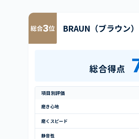
3
BRAUN（ブラウン）
総合
位
総合得点
項目別評価
磨き心地
磨くスピード
静音性