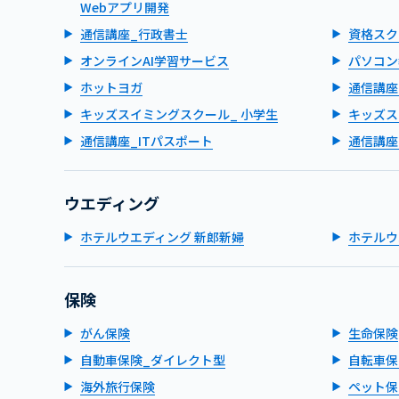
Webアプリ開発
通信講座_行政書士
資格スク
オンラインAI学習サービス
パソコン
ホットヨガ
通信講座
キッズスイミングスクール_ 小学生
キッズス
通信講座_ITパスポート
通信講座
ウエディング
ホテルウエディング 新郎新婦
ホテルウ
保険
がん保険
生命保険
自動車保険_ダイレクト型
自転車保
海外旅行保険
ペット保