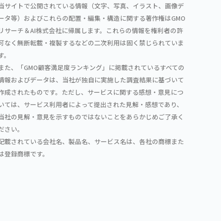
当サイトで公開されている情報（文字、写真、イラスト、画像デ
ータ等）およびこれらの配置・編集・構造に関する著作権はGMO
リサーチ＆AI株式会社に帰属します。これらの情報を権利者の許
可なく無断転載・複製するなどの二次利用は固く禁じられていま
す。
また、「GMO顧客満足度ランキング」に掲載されているすべての
情報およびデータは、当社が独自に実施した調査結果に基づいて
作成されたものです。ただし、サービスに関する感想・意見につ
いては、サービス利用者によって提出された見解・感想であり、
当社の見解・意見を示すものではないことをあらかじめご了承く
ださい。
記載されている会社名、製品名、サービス名は、各社の商標また
は登録商標です。