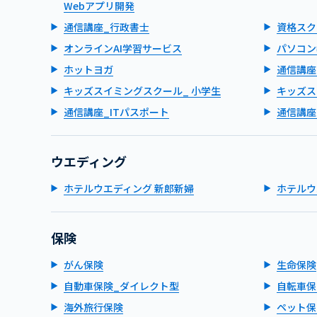
Webアプリ開発
通信講座_行政書士
資格スク
オンラインAI学習サービス
パソコン
ホットヨガ
通信講座
キッズスイミングスクール_ 小学生
キッズス
通信講座_ITパスポート
通信講座
ウエディング
ホテルウエディング 新郎新婦
ホテルウ
保険
がん保険
生命保険
自動車保険_ダイレクト型
自転車保
海外旅行保険
ペット保