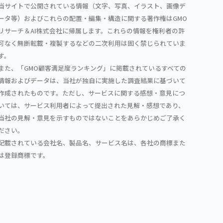
当サイトで公開されている情報（文字、写真、イラスト、画像デ
ータ等）およびこれらの配置・編集・構造に関する著作権はGMO
リサーチ＆AI株式会社に帰属します。これらの情報を権利者の許
可なく無断転載・複製するなどの二次利用は固く禁じられていま
す。
また、「GMO顧客満足度ランキング」に掲載されているすべての
情報およびデータは、当社が独自に実施した調査結果に基づいて
作成されたものです。ただし、サービスに関する感想・意見につ
いては、サービス利用者によって提出された見解・感想であり、
当社の見解・意見を示すものではないことをあらかじめご了承く
ださい。
記載されている会社名、製品名、サービス名は、各社の商標また
は登録商標です。