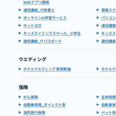
Webアプリ開発
通信講座_行政書士
資格スク
オンラインAI学習サービス
パソコン
ホットヨガ
通信講座
キッズスイミングスクール_ 小学生
キッズス
通信講座_ITパスポート
通信講座
ウエディング
ホテルウエディング 新郎新婦
ホテルウ
保険
がん保険
生命保険
自動車保険_ダイレクト型
自転車保
海外旅行保険
ペット保