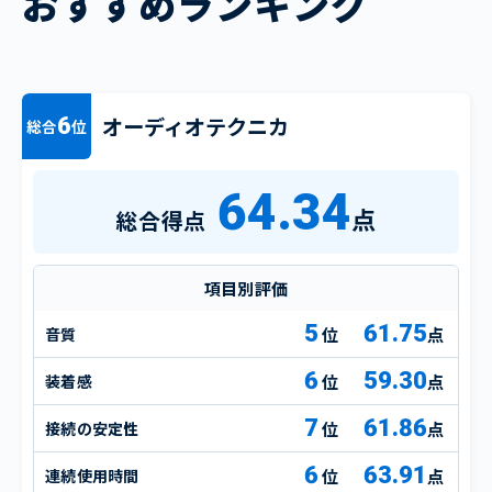
おすすめランキング
オーディオテクニカ
6
総合
位
64.34
点
総合得点
項目別評価
5
61.75
音質
点
6
59.30
装着感
点
7
61.86
接続の安定性
点
6
63.91
連続使用時間
点