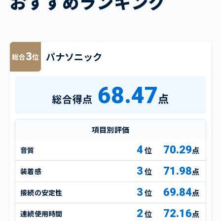
おすすめランキング
パナソニック
3
総合
位
68.47
点
総合得点
項目別評価
4
70.29
音質
点
3
71.98
装着感
点
3
69.84
接続の安定性
点
2
72.16
連続使用時間
点