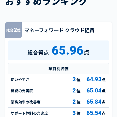
おすすめランキング
マネーフォワード クラウド経費
2
総合
位
65.96
点
総合得点
項目別評価
2
64.93
使いやすさ
点
2
65.04
機能の充実度
点
2
65.84
業務効率の改善度
点
3
65.54
サポート体制の充実度
点