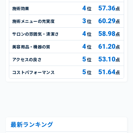
4
57.36
施術効果
点
3
60.29
施術メニューの充実度
点
4
58.98
サロンの雰囲気・清潔さ
点
4
61.20
美容用品・機器の質
点
5
53.10
アクセスの良さ
点
5
51.64
コストパフォーマンス
点
最新ランキング