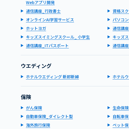
Webアプリ開発
通信講座_行政書士
資格スク
オンラインAI学習サービス
パソコン
ホットヨガ
通信講座
キッズスイミングスクール_ 小学生
キッズス
通信講座_ITパスポート
通信講座
ウエディング
ホテルウエディング 新郎新婦
ホテルウ
保険
がん保険
生命保険
自動車保険_ダイレクト型
自転車保
海外旅行保険
ペット保