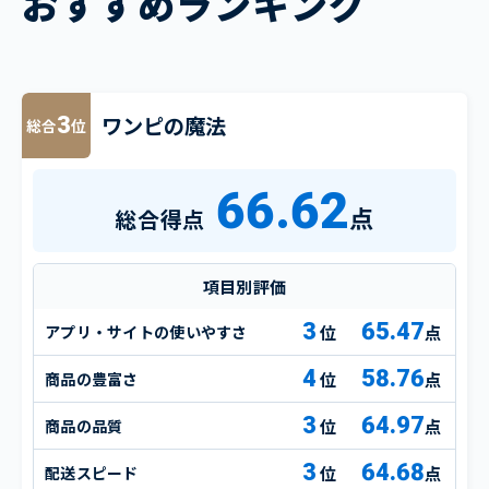
おすすめランキング
ワンピの魔法
3
総合
位
66.62
点
総合得点
項目別評価
3
65.47
アプリ・サイトの使いやすさ
点
4
58.76
商品の豊富さ
点
3
64.97
商品の品質
点
3
64.68
配送スピード
点