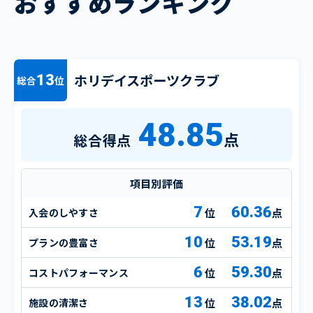
おすすめランキング
ホリデイスポーツクラブ
13
総合
位
48.85
点
総合得点
項目別評価
7
60.36
入会のしやすさ
点
10
53.19
プランの豊富さ
点
6
59.30
コストパフォーマンス
点
13
38.02
施設の清潔さ
点