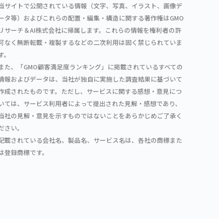
当サイトで公開されている情報（文字、写真、イラスト、画像デ
ータ等）およびこれらの配置・編集・構造に関する著作権はGMO
リサーチ＆AI株式会社に帰属します。これらの情報を権利者の許
可なく無断転載・複製するなどの二次利用は固く禁じられていま
す。
また、「GMO顧客満足度ランキング」に掲載されているすべての
情報およびデータは、当社が独自に実施した調査結果に基づいて
作成されたものです。ただし、サービスに関する感想・意見につ
いては、サービス利用者によって提出された見解・感想であり、
当社の見解・意見を示すものではないことをあらかじめご了承く
ださい。
記載されている会社名、製品名、サービス名は、各社の商標また
は登録商標です。