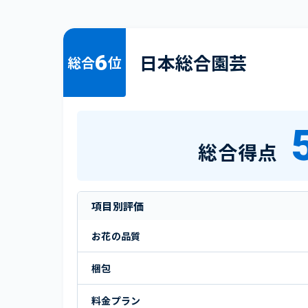
6
日本総合園芸
総合
位
総合得点
項目別評価
お花の品質
梱包
料金プラン