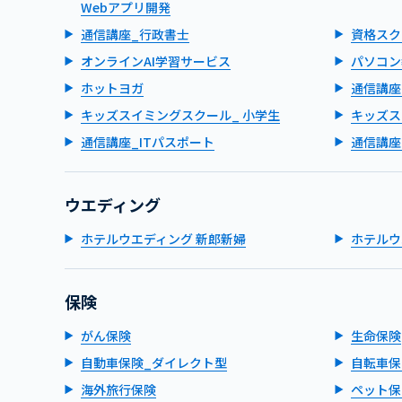
Webアプリ開発
通信講座_行政書士
資格スク
オンラインAI学習サービス
パソコン
ホットヨガ
通信講座
キッズスイミングスクール_ 小学生
キッズス
通信講座_ITパスポート
通信講座
ウエディング
ホテルウエディング 新郎新婦
ホテルウ
保険
がん保険
生命保険
自動車保険_ダイレクト型
自転車保
海外旅行保険
ペット保