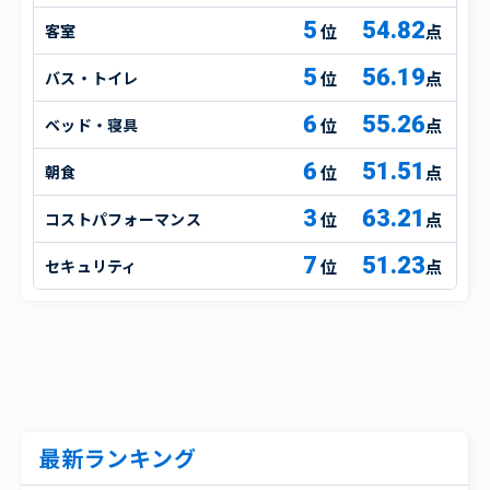
5
54.82
客室
点
5
56.19
バス・トイレ
点
6
55.26
ベッド・寝具
点
6
51.51
朝食
点
3
63.21
コストパフォーマンス
点
7
51.23
セキュリティ
点
最新ランキング