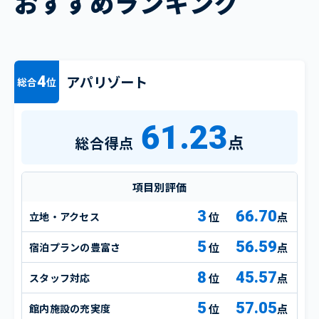
おすすめランキング
アパリゾート
4
総合
位
61.23
点
総合得点
項目別評価
3
66.70
立地・アクセス
点
5
56.59
宿泊プランの豊富さ
点
8
45.57
スタッフ対応
点
5
57.05
館内施設の充実度
点