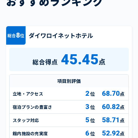
おすすめランキング
ダイワロイネットホテル
8
総合
位
45.45
点
総合得点
項目別評価
2
68.70
立地・アクセス
点
3
60.82
宿泊プランの豊富さ
点
5
58.71
スタッフ対応
点
6
52.92
館内施設の充実度
点