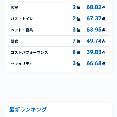
2
68.82
客室
点
2
67.37
バス・トイレ
点
3
63.95
ベッド・寝具
点
7
49.74
朝食
点
8
39.83
コストパフォーマンス
点
3
66.68
セキュリティ
点
最新ランキング