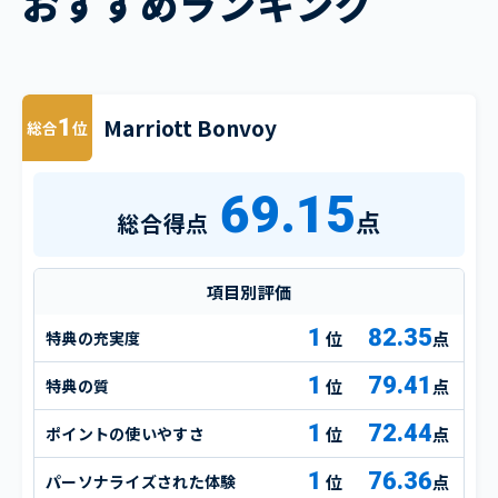
おすすめランキング
Marriott Bonvoy
1
総合
位
69.15
点
総合得点
項目別評価
1
82.35
特典の充実度
点
1
79.41
特典の質
点
1
72.44
ポイントの使いやすさ
点
1
76.36
パーソナライズされた体験
点