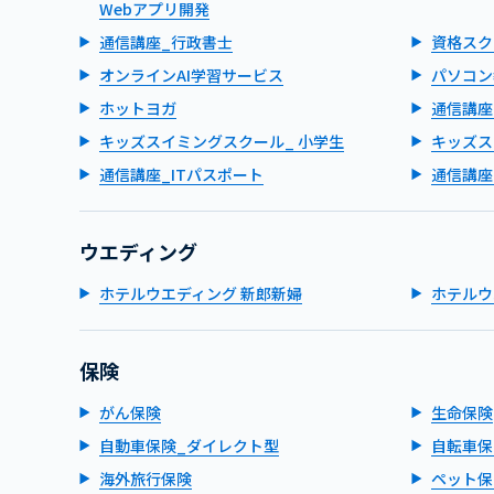
Webアプリ開発
通信講座_行政書士
資格スク
オンラインAI学習サービス
パソコン
ホットヨガ
通信講座
キッズスイミングスクール_ 小学生
キッズス
通信講座_ITパスポート
通信講座
ウエディング
ホテルウエディング 新郎新婦
ホテルウ
保険
がん保険
生命保険
自動車保険_ダイレクト型
自転車保
海外旅行保険
ペット保