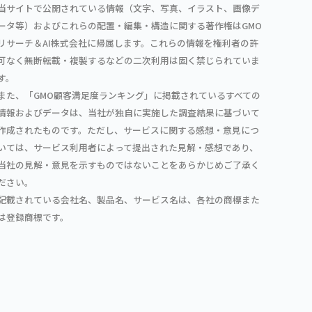
当サイトで公開されている情報（文字、写真、イラスト、画像デ
ータ等）およびこれらの配置・編集・構造に関する著作権はGMO
リサーチ＆AI株式会社に帰属します。これらの情報を権利者の許
可なく無断転載・複製するなどの二次利用は固く禁じられていま
す。
また、「GMO顧客満足度ランキング」に掲載されているすべての
情報およびデータは、当社が独自に実施した調査結果に基づいて
作成されたものです。ただし、サービスに関する感想・意見につ
いては、サービス利用者によって提出された見解・感想であり、
当社の見解・意見を示すものではないことをあらかじめご了承く
ださい。
記載されている会社名、製品名、サービス名は、各社の商標また
は登録商標です。