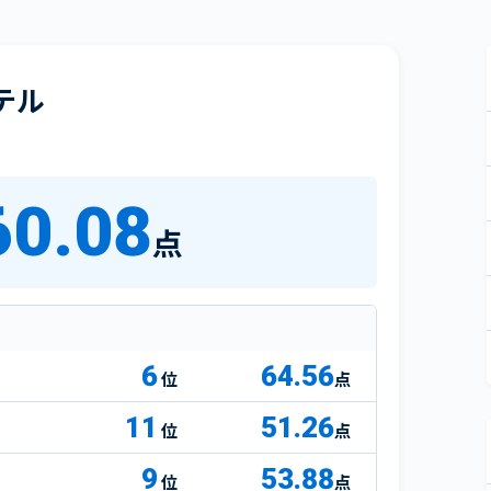
テル
60.08
点
6
64.56
点
11
51.26
点
9
53.88
点