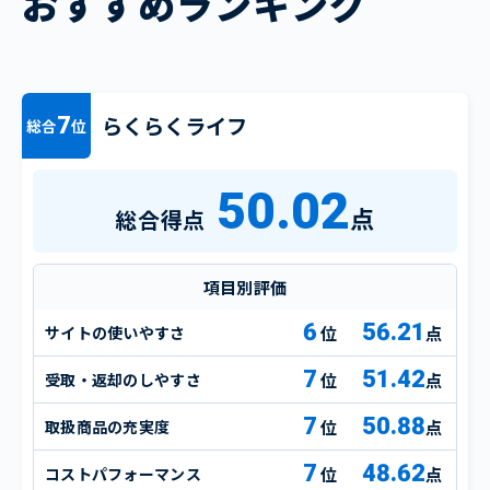
おすすめランキング
らくらくライフ
7
総合
位
50.02
点
総合得点
項目別評価
6
56.21
サイトの使いやすさ
点
7
51.42
受取・返却のしやすさ
点
7
50.88
取扱商品の充実度
点
7
48.62
コストパフォーマンス
点