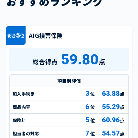
おすすめランキング
AIG損害保険
5
総合
位
59.80
点
総合得点
項目別評価
3
63.88
加入手続き
点
6
55.29
商品内容
点
5
60.96
保険料
点
7
54.57
担当者の対応
点