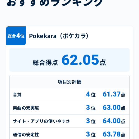
おすすめランキング
Pokekara（ポケカラ）
4
総合
位
62.05
点
総合得点
項目別評価
4
61.37
音質
点
3
63.00
楽曲の充実度
点
3
64.00
サイト・アプリの使いやすさ
点
3
63.78
通信の安定性
点