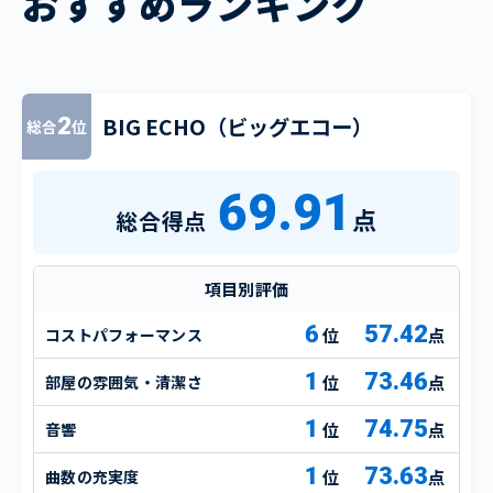
おすすめランキング
BIG ECHO（ビッグエコー）
2
総合
位
69.91
点
総合得点
項目別評価
6
57.42
コストパフォーマンス
点
1
73.46
部屋の雰囲気・清潔さ
点
1
74.75
音響
点
1
73.63
曲数の充実度
点