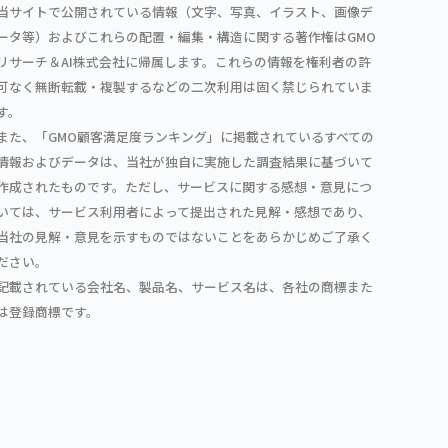
当サイトで公開されている情報（文字、写真、イラスト、画像デ
ータ等）およびこれらの配置・編集・構造に関する著作権はGMO
リサーチ＆AI株式会社に帰属します。これらの情報を権利者の許
可なく無断転載・複製するなどの二次利用は固く禁じられていま
す。
また、「GMO顧客満足度ランキング」に掲載されているすべての
情報およびデータは、当社が独自に実施した調査結果に基づいて
作成されたものです。ただし、サービスに関する感想・意見につ
いては、サービス利用者によって提出された見解・感想であり、
当社の見解・意見を示すものではないことをあらかじめご了承く
ださい。
記載されている会社名、製品名、サービス名は、各社の商標また
は登録商標です。