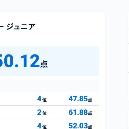
ー ジュニア
50.12
点
4
47.85
点
2
61.88
点
4
52.03
点