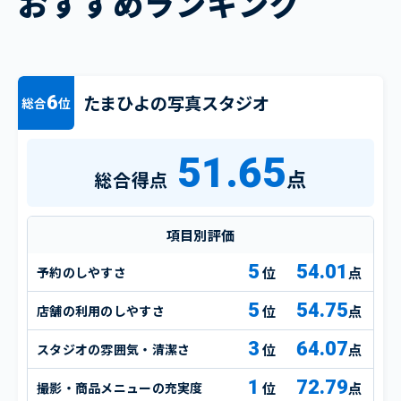
おすすめランキング
たまひよの写真スタジオ
6
総合
位
51.65
点
総合得点
項目別評価
5
54.01
予約のしやすさ
点
5
54.75
店舗の利用のしやすさ
点
3
64.07
スタジオの雰囲気・清潔さ
点
1
72.79
撮影・商品メニューの充実度
点