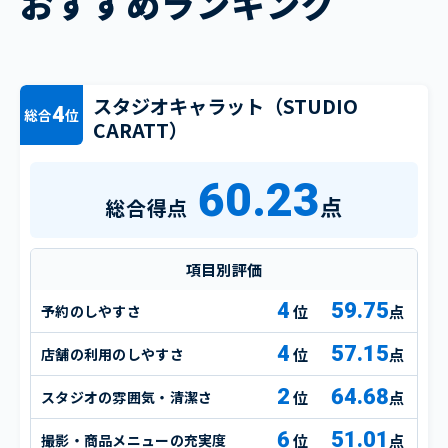
おすすめランキング
スタジオキャラット（STUDIO
4
総合
位
CARATT）
60.23
点
総合得点
項目別評価
4
59.75
予約のしやすさ
点
4
57.15
店舗の利用のしやすさ
点
2
64.68
スタジオの雰囲気・清潔さ
点
6
51.01
撮影・商品メニューの充実度
点