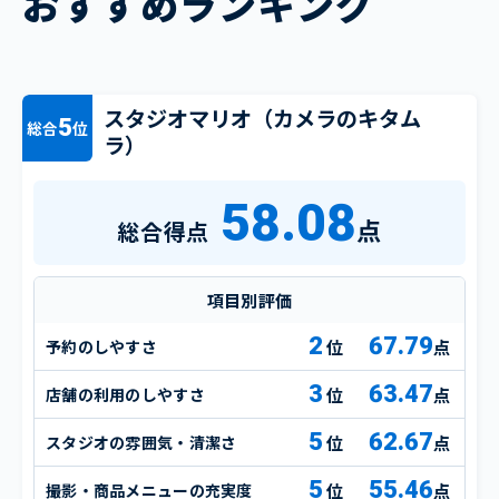
おすすめランキング
スタジオマリオ（カメラのキタム
5
総合
位
ラ）
58.08
点
総合得点
項目別評価
2
67.79
予約のしやすさ
点
3
63.47
店舗の利用のしやすさ
点
5
62.67
スタジオの雰囲気・清潔さ
点
5
55.46
撮影・商品メニューの充実度
点